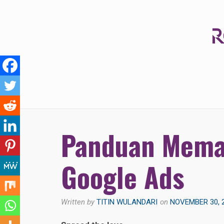
Skip
to
content
ROCKCLIFFCOPPERCORP.C
Panduan Memas
Google Ads
Written by
TITIN WULANDARI
on
NOVEMBER 30, 