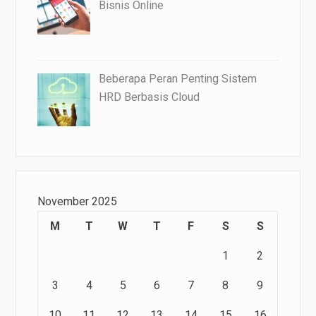
Bisnis Online
Beberapa Peran Penting Sistem
HRD Berbasis Cloud
November 2025
M
T
W
T
F
S
S
1
2
3
4
5
6
7
8
9
10
11
12
13
14
15
16