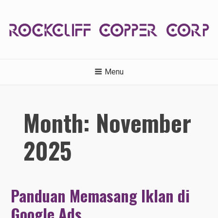
Skip
to
content
ROCKCLIFFCOPPERCORP.C
Menu
Month:
November
2025
Panduan Memasang Iklan di
Google Ads