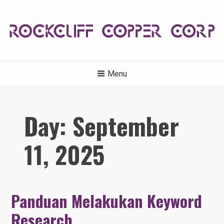
Skip
to
content
ROCKCLIFFCOPPERCORP.C
Menu
Day:
September
11, 2025
Panduan Melakukan Keyword
Research